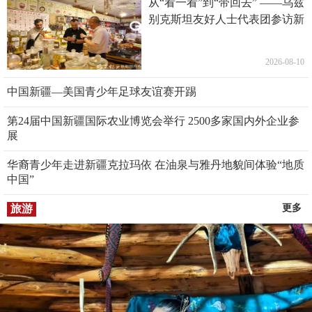
从“看一看”到“带回去” ——乌兹
别克斯坦友好人士代表团参访新
疆
2026-08-10
中国新疆—美国青少年足球友谊赛开踢
第24届中国新疆国际农业博览会举行 2500多家国内外企业参
展
华裔青少年走进新疆克拉玛依 在油泉与雅丹地貌间体验“地质
中国”
旅游
更多