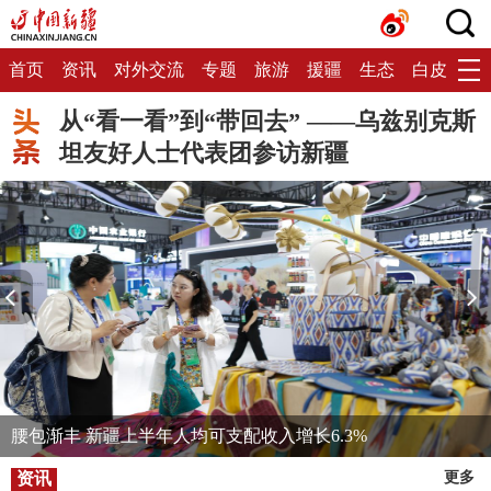
首页
资讯
对外交流
专题
旅游
援疆
生态
白皮书
从“看一看”到“带回去” ——乌兹别克斯
坦友好人士代表团参访新疆
腰包渐丰 新疆上半年人均可支配收入增长6.3%
资讯
更多