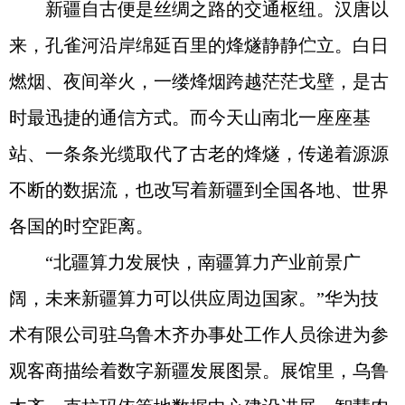
新疆自古便是丝绸之路的交通枢纽。汉唐以
来，孔雀河沿岸绵延百里的烽燧静静伫立。白日
燃烟、夜间举火，一缕烽烟跨越茫茫戈壁，是古
时最迅捷的通信方式。而今天山南北一座座基
站、一条条光缆取代了古老的烽燧，传递着源源
不断的数据流，也改写着新疆到全国各地、世界
各国的时空距离。
“北疆算力发展快，南疆算力产业前景广
阔，未来新疆算力可以供应周边国家。”华为技
术有限公司驻乌鲁木齐办事处工作人员徐进为参
观客商描绘着数字新疆发展图景。展馆里，乌鲁