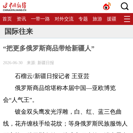
首页
资讯
一带一路
对外交流
专题
旅游
援疆
生态
国际往来
“把更多俄罗斯商品带给新疆人”
2026-06-30
来源: 新疆日报
石榴云/新疆日报记者 王亚芸
俄罗斯商品馆堪称本届中国—亚欧博览
会“人气王”。
镀金双头鹰发光浮雕，白、红、蓝三色曲
线，花卉缠枝手绘花纹；等身俄罗斯民族服饰人