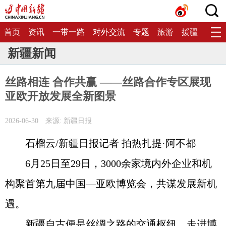
首页
资讯
一带一路
对外交流
专题
旅游
援疆
生态
新疆新闻
丝路相连 合作共赢 ——丝路合作专区展现
亚欧开放发展全新图景
2026-06-30
来源: 新疆日报
石榴云/新疆日报记者 拍热扎提·阿不都
6月25日至29日，3000余家境内外企业和机
构聚首第九届中国—亚欧博览会，共谋发展新机
遇。
新疆自古便是丝绸之路的交通枢纽。走进博