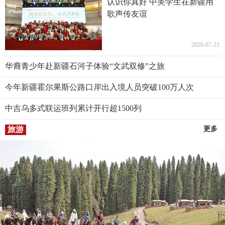
认识你真好 中美学生在新疆用
歌声传友谊
2026-07-21
华裔青少年赴新疆石河子体验“文武双修”之旅
今年新疆霍尔果斯公路口岸出入境人员突破100万人次
中吉乌多式联运班列累计开行超1500列
旅游
更多