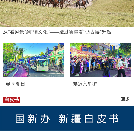
从“看风景”到“读文化”——透过新疆看“访古游”升温
畅享夏日
邂逅六星街
白皮书
更多