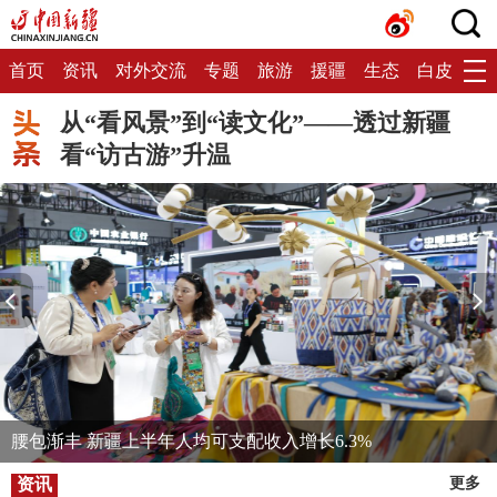
首页
资讯
对外交流
专题
旅游
援疆
生态
白皮书
从“看风景”到“读文化”——透过新疆
看“访古游”升温
腰包渐丰 新疆上半年人均可支配收入增长6.3%
资讯
更多