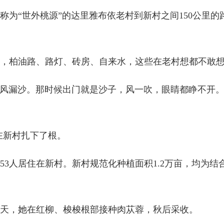
为“世外桃源”的达里雅布依老村到新村之间150公里的
村时，柏油路、路灯、砖房、自来水，这些在老村想都不敢
透风漏沙。那时候出门就是沙子，风一吹，眼睛都睁不开。
口在新村扎下了根。
853人居住在新村。新村规范化种植面积1.2万亩，均为
春天，她在红柳、梭梭根部接种肉苁蓉，秋后采收。