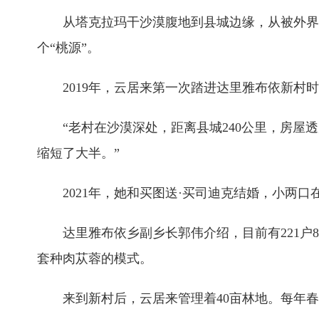
从塔克拉玛干沙漠腹地到县城边缘，从被外界称
个“桃源”。
2019年，云居来第一次踏进达里雅布依新
“老村在沙漠深处，距离县城240公里，房屋
缩短了大半。”
2021年，她和买图送·买司迪克结婚，小两
达里雅布依乡副乡长郭伟介绍，目前有221户
套种肉苁蓉的模式。
来到新村后，云居来管理着40亩林地。每年