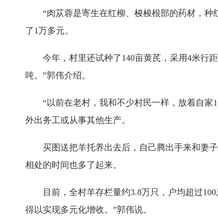
“肉苁蓉是寄生在红柳、梭梭根部的药材，种
了1万多元。
今年，村里还试种了140亩黄芪，采用4米
吨。”郭伟介绍。
“以前在老村，我和不少村民一样，放着自家
外出务工或从事其他生产。
买图送把羊托养出去后，自己腾出手来和妻子
相处的时间也多了起来。
目前，全村羊存栏量约3.8万只，户均超过1
得以实现多元化增收。”郭伟说。