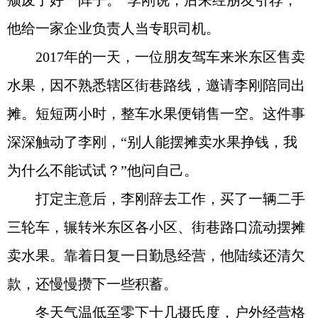
颓废了好一阵子。”李刚说，后来经朋友引荐，
他给一家企业负责人当专职司机。
2017年的一天，一位朋友驾车来米东区售卖
水果，因不熟悉辖区街巷路线，邀请李刚陪同出
摊。短短两小时，整车水果便销售一空。这件事
深深触动了李刚，“别人能摆摊卖水果挣钱，我
为什么不能试试？”他问自己。
打定主意后，李刚辞去工作，买了一辆二手
三轮车，辗转米东区各小区、街巷路口流动摆摊
卖水果。靠着日复一日勤恳经营，他陆续还清欠
款，还慢慢攒下一些积蓄。
冬天气温低至零下十几摄氏度，户外经营格