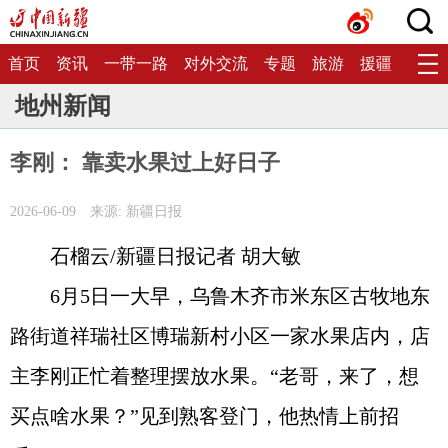
首页
资讯
一带一路
对外交流
专题
旅游
援疆
生态
地州新闻
李刚： 靠卖水果过上好日子
2026-06-09
来源: 新疆日报
石榴云/新疆日报记者 胡大敏
6月5日一大早，乌鲁木齐市米东区古牧地东
路街道祥瑞社区博瑞新村小区一家水果店内，店
主李刚正忙着整理摆放水果。“老哥，来了，想
买点啥水果？”见到熟客登门，他热情上前招