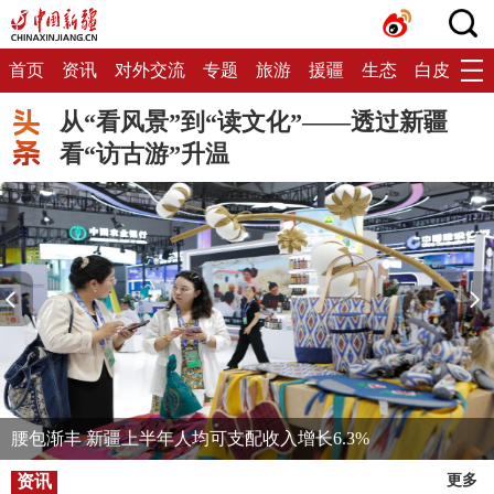
首页
资讯
对外交流
专题
旅游
援疆
生态
白皮书
从“看风景”到“读文化”——透过新疆
看“访古游”升温
腰包渐丰 新疆上半年人均可支配收入增长6.3%
资讯
更多