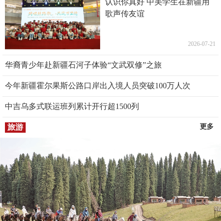
认识你真好 中美学生在新疆用
歌声传友谊
2026-07-21
华裔青少年赴新疆石河子体验“文武双修”之旅
今年新疆霍尔果斯公路口岸出入境人员突破100万人次
中吉乌多式联运班列累计开行超1500列
旅游
更多