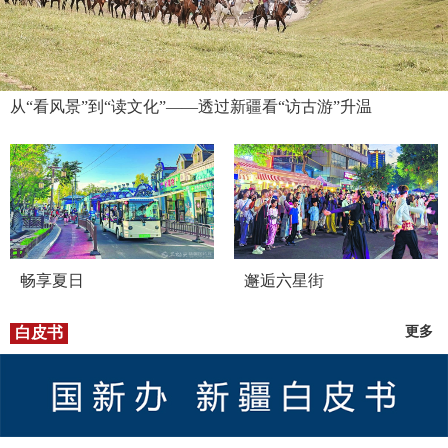
从“看风景”到“读文化”——透过新疆看“访古游”升温
畅享夏日
邂逅六星街
白皮书
更多