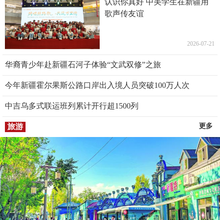
认识你真好 中美学生在新疆用
歌声传友谊
2026-07-21
华裔青少年赴新疆石河子体验“文武双修”之旅
今年新疆霍尔果斯公路口岸出入境人员突破100万人次
中吉乌多式联运班列累计开行超1500列
旅游
更多