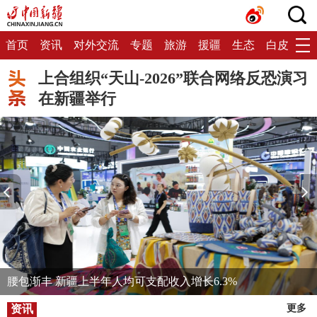
首页
资讯
对外交流
专题
旅游
援疆
生态
白皮书
上合组织“天山-2026”联合网络反恐演习
在新疆举行
腰包渐丰 新疆上半年人均可支配收入增长6.3%
资讯
更多