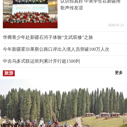
认识你真好 中美学生在新疆用
歌声传友谊
2026-07-21
华裔青少年赴新疆石河子体验“文武双修”之旅
今年新疆霍尔果斯公路口岸出入境人员突破100万人次
中吉乌多式联运班列累计开行超1500列
旅游
更多