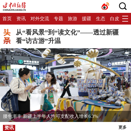
首页
资讯
对外交流
专题
旅游
援疆
生态
白皮书
从“看风景”到“读文化”——透过新疆
看“访古游”升温
腰包渐丰 新疆上半年人均可支配收入增长6.3%
资讯
更多