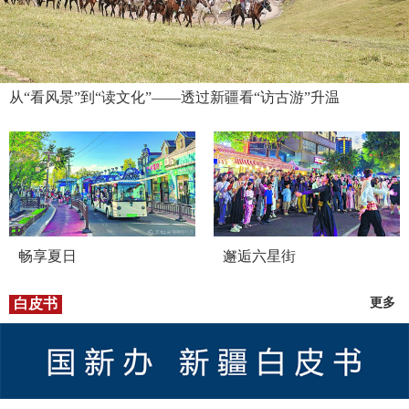
从“看风景”到“读文化”——透过新疆看“访古游”升温
畅享夏日
邂逅六星街
白皮书
更多