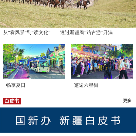
从“看风景”到“读文化”——透过新疆看“访古游”升温
畅享夏日
邂逅六星街
白皮书
更多