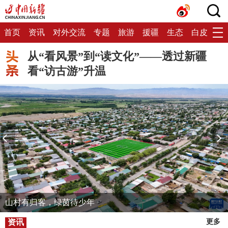
首页
资讯
对外交流
专题
旅游
援疆
生态
白皮书
从“看风景”到“读文化”——透过新疆
看“访古游”升温
山村有归客，绿茵待少年
资讯
更多