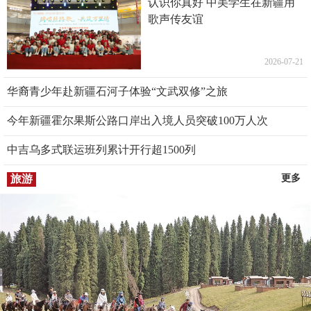
认识你真好 中美学生在新疆用
歌声传友谊
2026-07-21
华裔青少年赴新疆石河子体验“文武双修”之旅
今年新疆霍尔果斯公路口岸出入境人员突破100万人次
中吉乌多式联运班列累计开行超1500列
旅游
更多