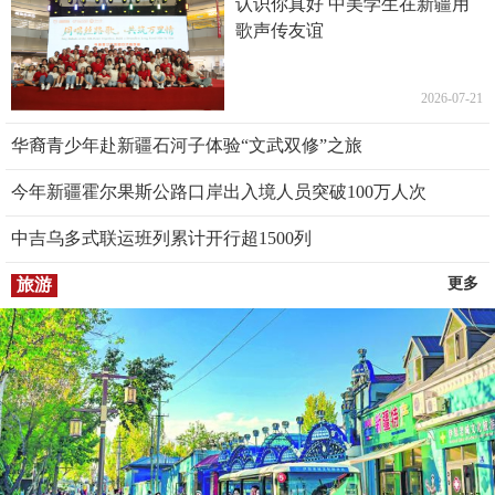
认识你真好 中美学生在新疆用
歌声传友谊
2026-07-21
华裔青少年赴新疆石河子体验“文武双修”之旅
今年新疆霍尔果斯公路口岸出入境人员突破100万人次
中吉乌多式联运班列累计开行超1500列
旅游
更多