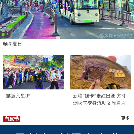
畅享夏日
邂逅六星街
新疆“馕卡”走红出圈 方寸
烟火气变身流动文旅名片
白皮书
更多