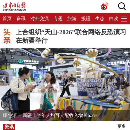
首页
资讯
对外交流
专题
旅游
援疆
生态
白皮书
上合组织“天山-2026”联合网络反恐演习
在新疆举行
腰包渐丰 新疆上半年人均可支配收入增长6.3%
资讯
更多