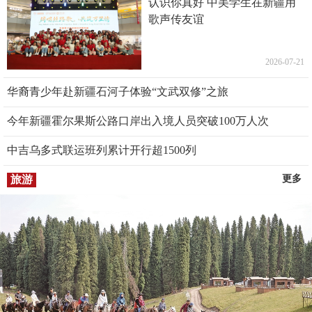
认识你真好 中美学生在新疆用
歌声传友谊
2026-07-21
华裔青少年赴新疆石河子体验“文武双修”之旅
今年新疆霍尔果斯公路口岸出入境人员突破100万人次
中吉乌多式联运班列累计开行超1500列
旅游
更多