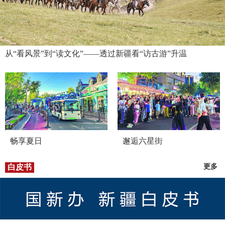
从“看风景”到“读文化”——透过新疆看“访古游”升温
畅享夏日
邂逅六星街
白皮书
更多