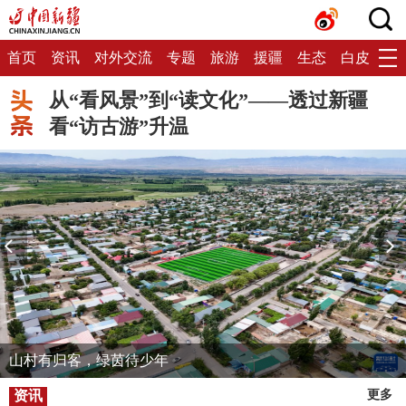
首页
资讯
对外交流
专题
旅游
援疆
生态
白皮书
从“看风景”到“读文化”——透过新疆
看“访古游”升温
山村有归客，绿茵待少年
资讯
更多