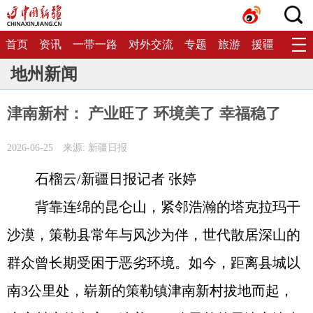
首页
资讯
一带一路
对外交流
专题
旅游
援疆
生态
地州新闻
津南新村： 产业旺了 环境美了 幸福稳了
2026-06-25
来源: 新疆日报
石榴云/新疆日报记者 张婷
背靠连绵的昆仑山，紧邻浩瀚的塔克拉玛干
沙漠，策勒县常年与风沙为伴，世代散居深山的
群众曾长期受困于恶劣环境。如今，距离县城以
南3公里处，崭新的策勒镇津南新村拔地而起，