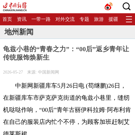
首页
资讯
一带一路
对外交流
专题
旅游
援疆
生态
地州新闻
龟兹小巷的“青春之力”：“00后”返乡青年让
传统服饰焕新生
2026-05-27
来源: 中国新闻网
中新网新疆库车5月26日电 (苟继鹏)26日，
在新疆库车市萨克萨克街道的龟兹小巷里，缝纫
机哒哒作响，“00后”青年古丽伊科拉姆·阿布利肯
在自己的服装店内忙个不停，为顾客加班赶制艾
德莱斯裙。