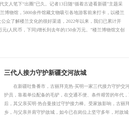
文人笔下“出圈”已久。记者13日随“循着古迹看新疆”主题采
兰博物馆，5800余件馆藏文物吸引各地游客前来打卡，以楼兰
让公众了解楼兰文化的很好渠道，2022年以来，我们已累计开
万元(人民币，下同)增长到去年的150余万元。”楼兰博物馆文创
三代人接力守护新疆交河故城
在新疆吐鲁番市，古丽拜克热·买明一家三代接力守护交河
护员，靠着单位配备的毛驴，在交通不便、条件艰苦的年代，顶
后，其父亲买明·热合曼接过守护接力棒。受家族影响，古丽拜
乡，与父亲并肩守护故城，如今已在岗位上坚守多年，对故城