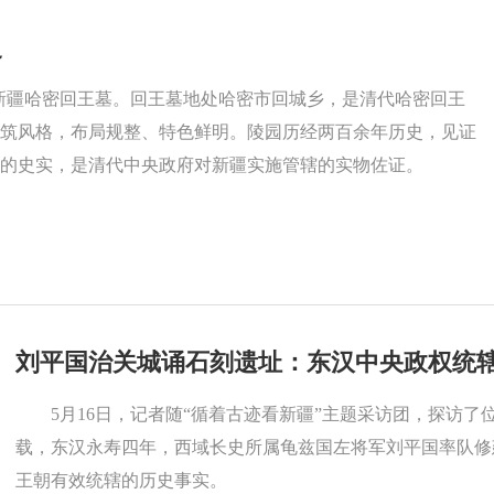
史
进新疆哈密回王墓。回王墓地处哈密市回城乡，是清代哈密回王
筑风格，布局规整、特色鲜明。陵园历经两百余年历史，见证
的史实，是清代中央政府对新疆实施管辖的实物佐证。
刘平国治关城诵石刻遗址：东汉中央政权统
5月16日，记者随“循着古迹看新疆”主题采访团，探访
载，东汉永寿四年，西域长史所属龟兹国左将军刘平国率队修
王朝有效统辖的历史事实。