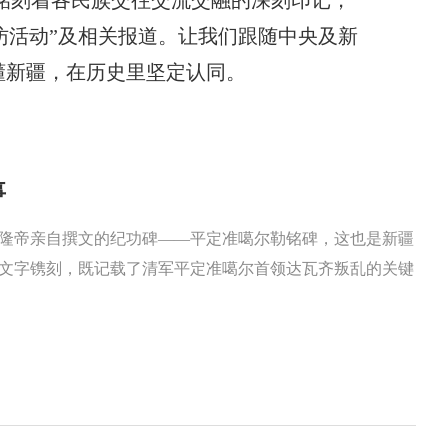
铭刻着各民族交往交流交融的深刻印记，
访活动”及相关报道。让我们跟随中央及新
懂新疆，在历史里坚定认同。
事
乾隆帝亲自撰文的纪功碑——平定准噶尔勒铭碑，这也是新疆
文字镌刻，既记载了清军平定准噶尔首领达瓦齐叛乱的关键