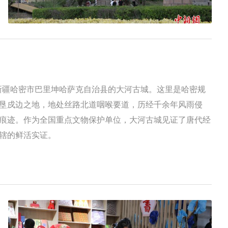
于新疆哈密市巴里坤哈萨克自治县的大河古城。这里是哈密规
垦戍边之地，地处丝路北道咽喉要道，历经千余年风雨侵
痕迹。作为全国重点文物保护单位，大河古城见证了唐代经
辖的鲜活实证。