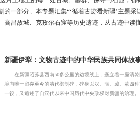
 这片土地上的每一处古城、墓群、佛寺与石窟，都
的一部分。本专题汇集“‘循着古迹看新疆’主题采
、高昌故城、克孜尔石窟等历史遗迹，从古迹中读
新疆伊犁：文物古迹中的中华民族共同体故
在新疆昭苏县西南50多公里的边境线上，矗立着一座清
境内唯一留存至今的清代御制碑，碑身以汉、满、藏、蒙四种
一役，又追述了自汉代以来中国历代中央政权对新疆的治理。