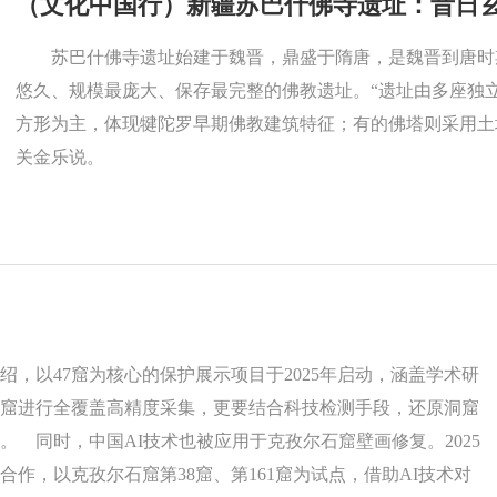
（文化中国行）新疆苏巴什佛寺遗址：昔日玄
苏巴什佛寺遗址始建于魏晋，鼎盛于隋唐，是魏晋到唐时
悠久、规模最庞大、保存最完整的佛教遗址。“遗址由多座独
方形为主，体现犍陀罗早期佛教建筑特征；有的佛塔则采用土
关金乐说。
，以47窟为核心的保护展示项目于2025年启动，涵盖学术研
窟进行全覆盖高精度采集，更要结合科技检测手段，还原洞窟
 同时，中国AI技术也被应用于克孜尔石窟壁画修复。2025
作，以克孜尔石窟第38窟、第161窟为试点，借助AI技术对