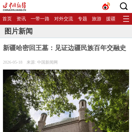
首页
资讯
一带一路
对外交流
专题
旅游
援疆
生态
图片新闻
新疆哈密回王墓：见证边疆民族百年交融史
2026-05-18
来源: 中国新闻网