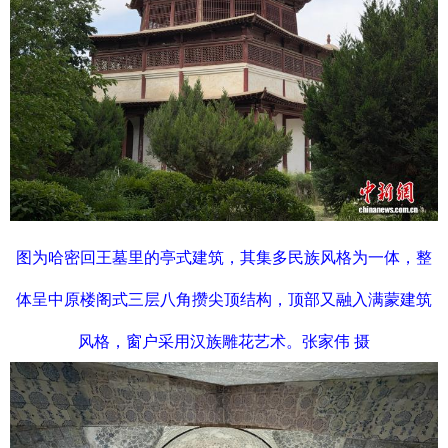
图为哈密回王墓里的亭式建筑，其集多民族风格为一体，整
体呈中原楼阁式三层八角攒尖顶结构，顶部又融入满蒙建筑
风格，窗户采用汉族雕花艺术。张家伟 摄