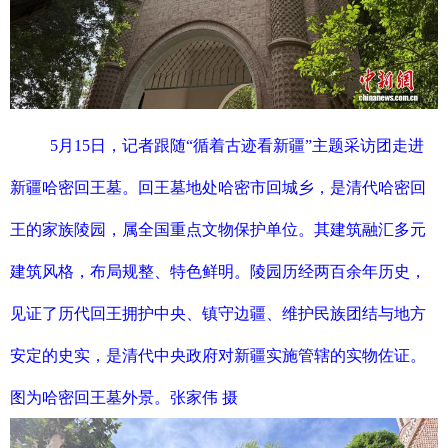
5月15日，记者跟随“循着古迹看新疆”主题采访团走进
新疆哈密回王墓。回王墓地处哈密市回城乡，是清代哈密回
王的家族陵园，属全国重点文物保护单位。其建筑融汇多元
建筑风格，布局规整、特色鲜明。陵园历经两百余年历史，
见证了历代回王拥护中央、镇守边疆、维护民族团结与地方
安定的史实，是清代中央政府对新疆实施管辖的实物佐证。
图为哈密回王墓外景。张家伟 摄