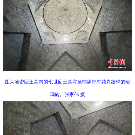
图为哈密回王墓内的七世回王墓穹顶铺满带有花卉纹样的琉
璃砖。张家伟 摄