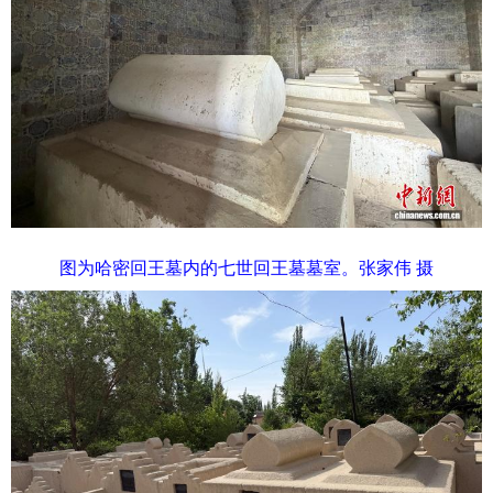
图为哈密回王墓内的七世回王墓墓室。张家伟 摄