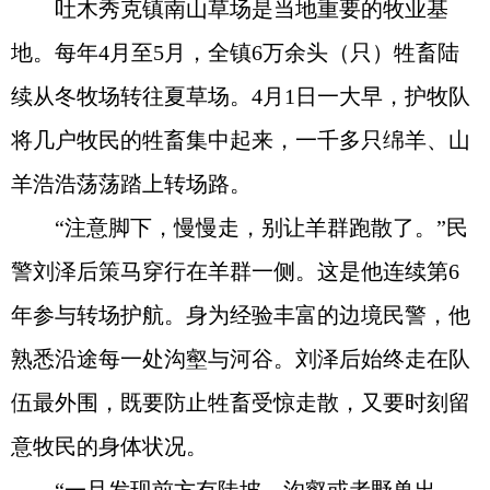
吐木秀克镇南山草场是当地重要的牧业基
地。每年4月至5月，全镇6万余头（只）牲畜陆
续从冬牧场转往夏草场。4月1日一大早，护牧队
将几户牧民的牲畜集中起来，一千多只绵羊、山
羊浩浩荡荡踏上转场路。
“注意脚下，慢慢走，别让羊群跑散了。”民
警刘泽后策马穿行在羊群一侧。这是他连续第6
年参与转场护航。身为经验丰富的边境民警，他
熟悉沿途每一处沟壑与河谷。刘泽后始终走在队
伍最外围，既要防止牲畜受惊走散，又要时刻留
意牧民的身体状况。