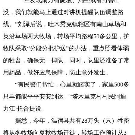
“一旦发现前方有陡坡、沟壑或者野兽出
没，我们就能马上通过对讲机提醒队伍调整路
线。”刘泽后说，吐木秀克镇辖区有南山草场和
英沿草场两大牧场，转场平均路程50多公里，护
牧队采取“分段分批护送”的办法，重点照看体弱
的牲畜，确保无一掉队。同时，队里还准备了常
用药品，做好应急保障，防止意外发生。
“有民警们帮忙，心里就踏实了，家里500多
只羊都能平平安安到达。”塔木里克村村民阿迪
力江·托合提说。
据悉，今年，温宿县共有28万头（只）牲畜
将从冬牧场向夏秋牧场迁徙，转场工作预计从3