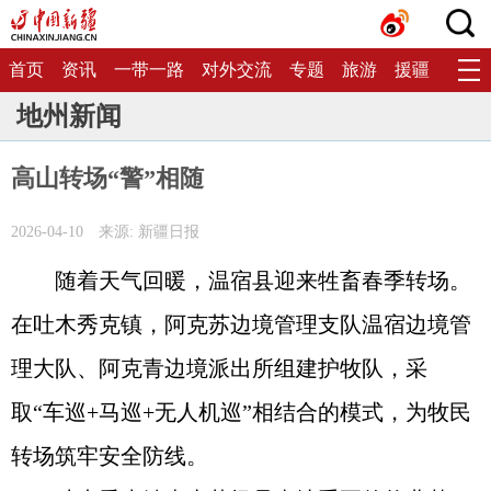
首页
资讯
一带一路
对外交流
专题
旅游
援疆
生态
地州新闻
高山转场“警”相随
2026-04-10
来源: 新疆日报
随着天气回暖，温宿县迎来牲畜春季转场。
在吐木秀克镇，阿克苏边境管理支队温宿边境管
理大队、阿克青边境派出所组建护牧队，采
取“车巡+马巡+无人机巡”相结合的模式，为牧民
转场筑牢安全防线。