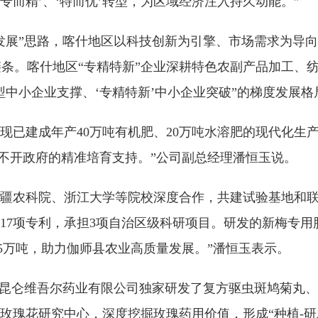
专而精’、‘特而优’转型，为区域经济注入持久动能。”
发展”思路，喀什地区以科技创新为引擎、市场需求为导向
育链条。喀什地区“专精特新”企业深耕特色农副产品加工
中小企业支撑、‘专精特新’中小企业突破”的梯度发展格
，现已建成年产40万吨有机肥、20万吨水溶肥的现代化生产
离不开政府的精准培育支持。”公司副总经理潘恒玉说。
疆农科院、浙江大学等院校深度合作，共建试验基地和
17项专利，承担3项自治区级科研项目。研发的新梅专
8.5万吨，助力伽师县农业高质量发展。”潘恒玉表示。
什昆仑维吾尔药业有限公司独家研发了复方驱虫斑鸠菊丸
仑玫瑰花研究中心，深度挖掘玫瑰药用价值，形成“种植-研