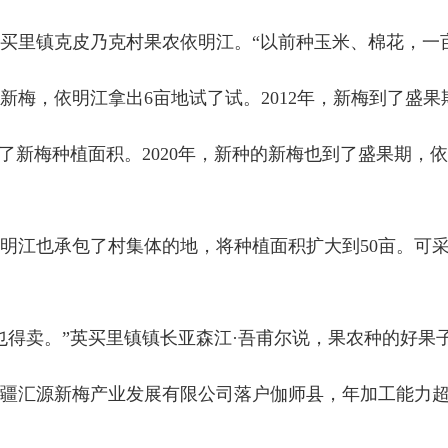
镇克皮乃克村果农依明江。“以前种玉米、棉花，一亩地
梅，依明江拿出6亩地试了试。2012年，新梅到了盛果期
新梅种植面积。2020年，新种的新梅也到了盛果期，
江也承包了村集体的地，将种植面积扩大到50亩。可采
得卖。”英买里镇镇长亚森江·吾甫尔说，果农种的好果
新疆汇源新梅产业发展有限公司落户伽师县，年加工能力超