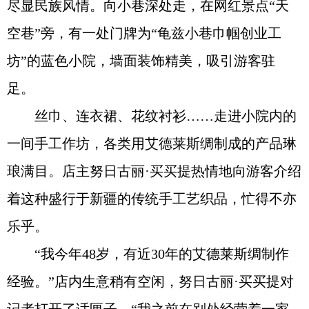
尽显民族风情。向小巷深处走，在网红景点“天
空巷”旁，有一处门牌为“龟兹小巷巾帼创业工
坊”的蓝色小院，墙面装饰精美，吸引游客驻
足。
丝巾、连衣裙、花纹衬衫……走进小院内的
一间手工作坊，各类用艾德莱斯绸制成的产品琳
琅满目。店主努日古丽·买买提热情地向游客介绍
着这种盛行于新疆的传统手工艺织品，忙得不亦
乐乎。
“我今年48岁，有近30年的艾德莱斯绸制作
经验。”店内生意稍有空闲，努日古丽·买买提对