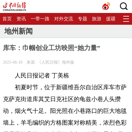
首页
资讯
一带一路
对外交流
专题
旅游
援疆
生态
地州新闻
库车：巾帼创业工坊映照“她力量”
2025-06-18
来源: 《人民日报》海外版
人民日报记者 丁美栋
初夏时节，位于新疆维吾尔自治区库车市萨
克萨克街道库其艾日克社区的龟兹小巷人头攒
动，烟火气十足。阳光照在小巷路口的巨大地毯
墙上，羊毛编织的方格图案对称精美，浓烈色彩