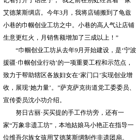
记者打开了话匣子，“我之前在别处经营着一家
艾德莱斯绸店。今年3月，我将店铺搬到了龟兹
小巷的巾帼创业工坊之中。小巷的高人气让店铺
生意更红火，月销售额增加了三成以上！”
“巾帼创业工坊从去年9月开始建设，是‘宁波
援疆·巾帼创业行动’的一项重要工程和示范点，
致力于帮助辖区各族妇女在‘家门口’实现创业增
收，展现‘她力量’。”萨克萨克街道党工委委员、
宣传委员沈小功介绍。
努日古丽·买买提的手工作坊旁，还有一
家“万象非遗工坊”，本地姑娘马小艳正在指导一
位维吾尔族女孩用艾德莱斯绸制作非遗团扇。