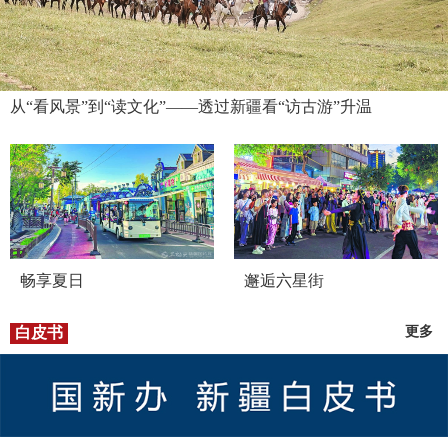
从“看风景”到“读文化”——透过新疆看“访古游”升温
畅享夏日
邂逅六星街
白皮书
更多