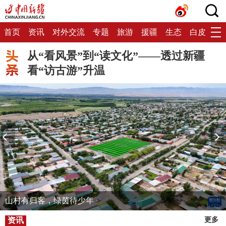
首页
资讯
对外交流
专题
旅游
援疆
生态
白皮书
从“看风景”到“读文化”——透过新疆
看“访古游”升温
山村有归客，绿茵待少年
资讯
更多