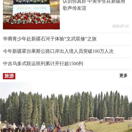
认识你真好 中美学生在新疆用
歌声传友谊
2026-07-21
华裔青少年赴新疆石河子体验“文武双修”之旅
今年新疆霍尔果斯公路口岸出入境人员突破100万人次
中吉乌多式联运班列累计开行超1500列
旅游
更多