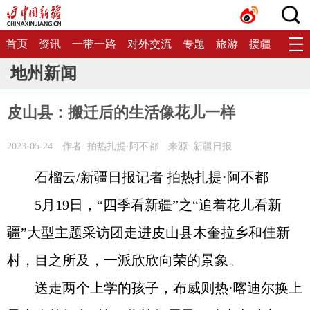
首页
资讯
一带一路
对外交流
专题
旅游
援疆
生态
地州新闻
皮山县：搬迁后的生活像花儿一样
2023-05-24
作者: 拍热扎提·阿不都
来源: 新疆日报
石榴云/新疆日报记者 拍热扎提·阿不都
5月19日，“四季看新疆”之“追着花儿看新
疆”大型主题采访团走进皮山县木奎拉乡和佳新
村，目之所及，一派欣欣向荣的景象。
送走两个上学的孩子，布威则热·喀迪尔换上