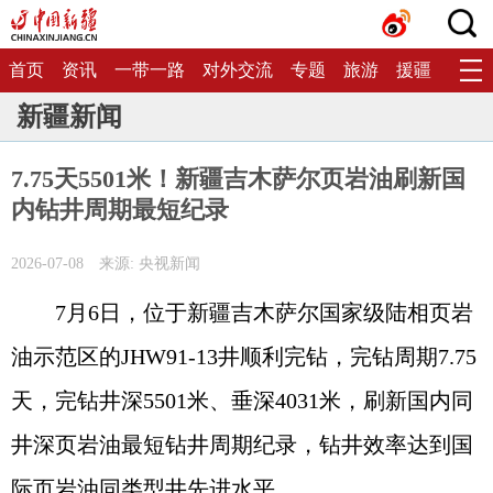
首页
资讯
一带一路
对外交流
专题
旅游
援疆
生态
新疆新闻
7.75天5501米！新疆吉木萨尔页岩油刷新国
内钻井周期最短纪录
2026-07-08
来源: 央视新闻
7月6日，位于新疆吉木萨尔国家级陆相页岩
油示范区的JHW91-13井顺利完钻，完钻周期7.75
天，完钻井深5501米、垂深4031米，刷新国内同
井深页岩油最短钻井周期纪录，钻井效率达到国
际页岩油同类型井先进水平。