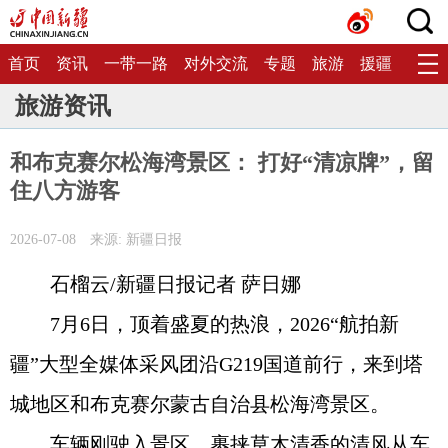
首页
资讯
一带一路
对外交流
专题
旅游
援疆
生态
旅游资讯
和布克赛尔松海湾景区： 打好“清凉牌”，留
住八方游客
2026-07-08
来源: 新疆日报
石榴云/新疆日报记者 萨日娜
7月6日，顶着盛夏的热浪，2026“航拍新
疆”大型全媒体采风团沿G219国道前行，来到塔
城地区和布克赛尔蒙古自治县松海湾景区。
车辆刚驶入景区，裹挟草木清香的清风从车