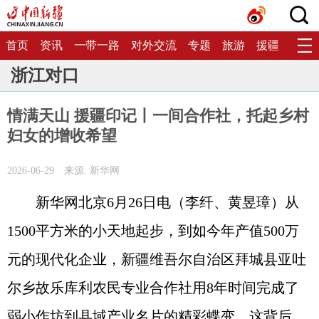
首页
资讯
一带一路
对外交流
专题
旅游
援疆
生态
浙江对口
情满天山 援疆印记丨一间合作社，托起乡村
妇女的增收希望
2026-06-29
来源: 新华网
新华网北京6月26日电（李纤、黄昱璋）从
1500平方米的小天地起步，到如今年产值500万
元的现代化企业，新疆维吾尔自治区拜城县亚吐
尔乡故乐库利农民专业合作社用8年时间完成了
弱小作坊到县域产业名片的精彩蝶变。这背后，