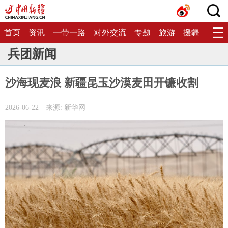
首页
资讯
一带一路
对外交流
专题
旅游
援疆
生态
兵团新闻
沙海现麦浪 新疆昆玉沙漠麦田开镰收割
2026-06-22
来源: 新华网