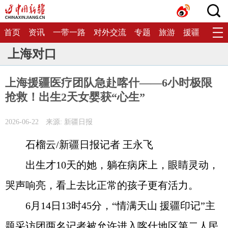
首页
资讯
一带一路
对外交流
专题
旅游
援疆
生态
上海对口
上海援疆医疗团队急赴喀什——6小时极限
抢救！出生2天女婴获“心生”
2026-06-22
来源: 新疆日报
石榴云/新疆日报记者 王永飞
出生才10天的她，躺在病床上，眼睛灵动，
哭声响亮，看上去比正常的孩子更有活力。
6月14日13时45分，“情满天山 援疆印记”主
题采访团两名记者被允许进入喀什地区第二人民