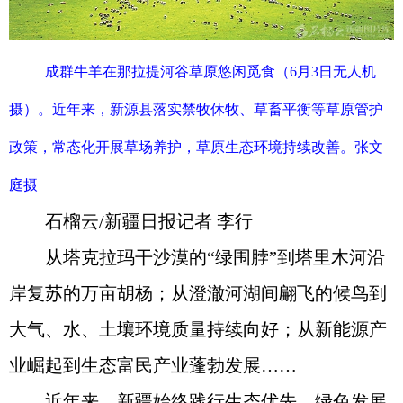
成群牛羊在那拉提河谷草原悠闲觅食（6月3日无人机
摄）。近年来，新源县落实禁牧休牧、草畜平衡等草原管护
政策，常态化开展草场养护，草原生态环境持续改善。张文
庭摄
石榴云/新疆日报记者 李行
从塔克拉玛干沙漠的“绿围脖”到塔里木河沿
岸复苏的万亩胡杨；从澄澈河湖间翩飞的候鸟到
大气、水、土壤环境质量持续向好；从新能源产
业崛起到生态富民产业蓬勃发展……
近年来，新疆始终践行生态优先、绿色发展