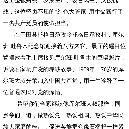
这里整顿财税、发展生产、改善民生、支援抗
战，这位坚贞不屈的“红色大管家”用生命践行了
一名共产党员的使命担当。
在于田县托格日尕孜乡托格日尕孜村，库尔
班·吐鲁木纪念馆迎接着八方来客。展厅的醒目位
置摆放着毛主席接见库尔班·吐鲁木的巨幅照片，
诉说着家喻户晓的赤诚故事。1959年，76岁的库
尔班大叔光荣加入中国共产党，用一生诠释了一
位普通农民对党的深情。
“希望你们全家继续像库尔班大叔那样，同
乡亲们一道，做热爱党、热爱祖国、热爱中华民
族大家庭的模范，促进各族群众像石榴籽一样紧