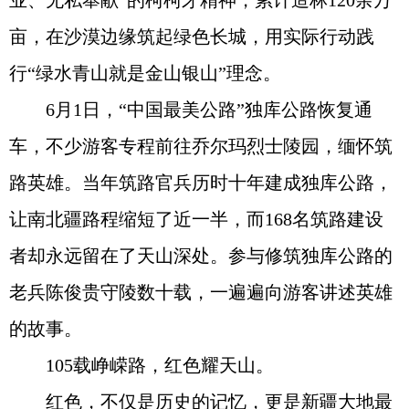
业、无私奉献”的柯柯牙精神，累计造林120余万
亩，在沙漠边缘筑起绿色长城，用实际行动践
行“绿水青山就是金山银山”理念。
6月1日，“中国最美公路”独库公路恢复通
车，不少游客专程前往乔尔玛烈士陵园，缅怀筑
路英雄。当年筑路官兵历时十年建成独库公路，
让南北疆路程缩短了近一半，而168名筑路建设
者却永远留在了天山深处。参与修筑独库公路的
老兵陈俊贵守陵数十载，一遍遍向游客讲述英雄
的故事。
105载峥嵘路，红色耀天山。
红色，不仅是历史的记忆，更是新疆大地最