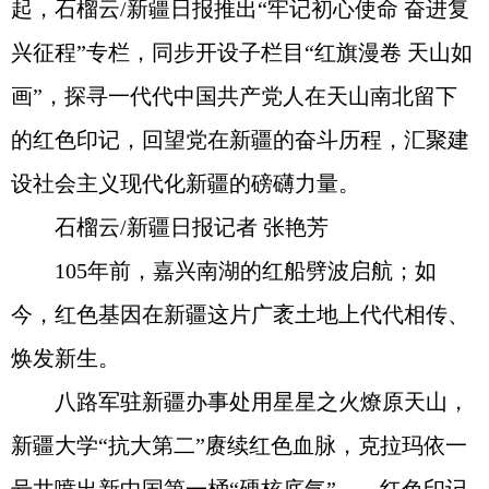
起，石榴云/新疆日报推出“牢记初心使命 奋进复
兴征程”专栏，同步开设子栏目“红旗漫卷 天山如
画”，探寻一代代中国共产党人在天山南北留下
的红色印记，回望党在新疆的奋斗历程，汇聚建
设社会主义现代化新疆的磅礴力量。
石榴云/新疆日报记者 张艳芳
105年前，嘉兴南湖的红船劈波启航；如
今，红色基因在新疆这片广袤土地上代代相传、
焕发新生。
八路军驻新疆办事处用星星之火燎原天山，
新疆大学“抗大第二”赓续红色血脉，克拉玛依一