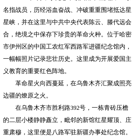
名指战员，历经浴血奋战、冲破重重围堵抵达星
星峡，并在这里与中共中央代表陈云、滕代远会
合，绝境之中保存下珍贵的革命火种。位于哈密
市伊州区的中国工农红军西路军进疆纪念馆内，
一幅幅照片记录悲壮历史。这里成为开展爱国主
义教育的重要红色阵地。
革命星火向西蔓延，在乌鲁木齐汇聚成照亮
边疆的燎原之火。
在乌鲁木齐市胜利路392号，一栋青砖压檐
的二层小楼静静矗立，毗邻的新馆红星耀顶、庄
重肃穆，这里便是八路军驻新疆办事处纪念馆。