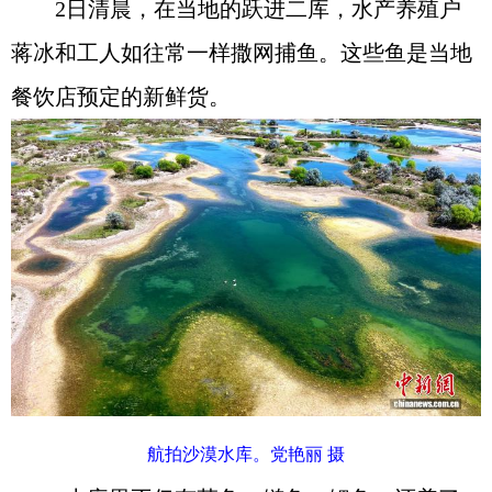
2日清晨，在当地的跃进二库，水产养殖户
蒋冰和工人如往常一样撒网捕鱼。这些鱼是当地
餐饮店预定的新鲜货。
航拍沙漠水库。党艳丽 摄