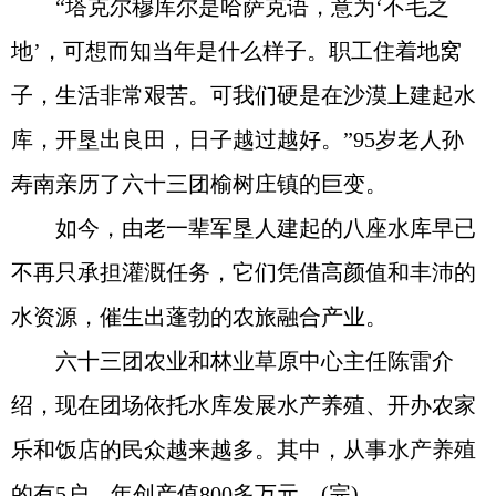
“塔克尔穆库尔是哈萨克语，意为‘不毛之
地’，可想而知当年是什么样子。职工住着地窝
子，生活非常艰苦。可我们硬是在沙漠上建起水
库，开垦出良田，日子越过越好。”95岁老人孙
寿南亲历了六十三团榆树庄镇的巨变。
如今，由老一辈军垦人建起的八座水库早已
不再只承担灌溉任务，它们凭借高颜值和丰沛的
水资源，催生出蓬勃的农旅融合产业。
六十三团农业和林业草原中心主任陈雷介
绍，现在团场依托水库发展水产养殖、开办农家
乐和饭店的民众越来越多。其中，从事水产养殖
的有5户，年创产值800多万元。(完)