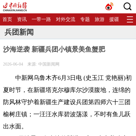
首页
资讯
一带一路
对外交流
专题
旅游
援疆
生态
兵团新闻
沙海逆袭 新疆兵团小镇景美鱼蟹肥
2026-06-04
来源: 中国新闻网
中新网乌鲁木齐6月3日电 (史玉江 党艳丽)初
夏时节，在新疆塔克尔穆库尔沙漠腹地，连绵的
防风林守护着新疆生产建设兵团第四师六十三团
榆树庄镇；一汪汪水库碧波荡漾，不时有鱼儿跃
出水面。