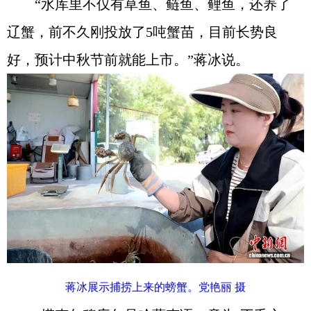
“水库里不仅有草鱼、鲢鱼、鲤鱼，还养了
辽蟹，前不久刚投放了5吨蟹苗，目前长势良
好，预计中秋节前就能上市。”蒋冰说。
蒋冰展示捕捞上来的螃蟹。党艳丽 摄