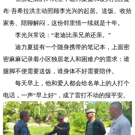
布·吾希拉洪主动照顾李光兴的起居。送饭、收拾
家务、陪聊解闷，这份邻里情一续就是十年。
李光兴常说：“老迪比亲兄弟还亲。”
迪力夏提有一个随身携带的笔记本，上面密
密麻麻记录着小区独居老人和困难户的需求：谁
腿脚不便需要送饭，谁身体不好需要陪伴。
每天早上，他和爱人都会给名单上的人打个
电话，一声“早上好”，成了雷打不动的报平安。