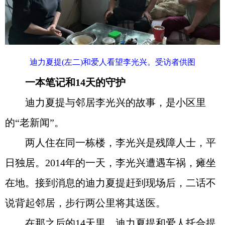
迪力夏提(左二)和爱人看望李光兴。受访者供图
一本笔记和14天的守护
迪力夏提与邻居李光兴的故事，是小区里
的“老新闻”。
两人住在同一栋楼，李光兴是残障人士，平
日独居。2014年的一天，李光兴遭遇车祸，瘫坐
在地。接到消息的迪力夏提赶到现场后，二话不
说背起邻居，步行两公里将其送医。
在那之后的14天里，迪力夏提和爱人托合提