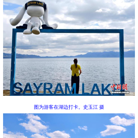
图为游客在湖边打卡。史玉江 摄