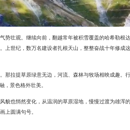
势壮观。继续向前，翻越常年被积雪覆盖的哈希勒根达
。上世纪，数万名建设者扎根天山，整整奋战十年修成这
那拉提草原绿意无边，河流、森林与牧场相映成趣。行
交融，景色格外壮美。
貌也悄然变化，从温润的草原湿地，慢慢过渡为雄浑的
画上圆满句号。