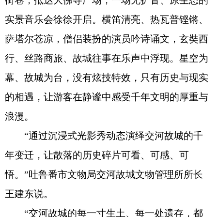
街巷，抵达大佛寺广场，一场无扩音、原生态的
实景音乐会徐徐开启。横笛清亮、热瓦普铿锵、
萨塔尔苍凉，僧侣装扮的演员吟诗诵文，玄奘西
行、丝路商旅、故城往事在乐声中浮现。星空为
幕、故城为台，没有炫技特效，只有历史与现实
的相遇，让游客在静谧中感受千年文明的厚重与
浪漫。
“通过沉浸式光影秀动态演绎交河故城的千
年变迁，让散落的历史碎片可看、可感、可
悟。”吐鲁番市文物局交河故城文物管理所所长
王建东说。
“交河故城的每一寸生土、每一处遗存，都