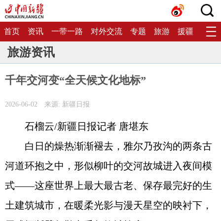
首页
资讯
一带一路
对外交流
专题
旅游
援疆
生态
旅游资讯
千年交河变“全天候文化地标”
2026-06-02
来源: 新疆日报
石榴云/新疆日报记者 唐堪东
白日的燥热渐渐褪去，雅尔乃孜沟的两条古
河道环抱之中，形似柳叶的交河故城进入夜间模
式——这座世界上最大最古老、保存最完好的生
土建筑城市，在暖柔光影与漫天星空的映衬下，