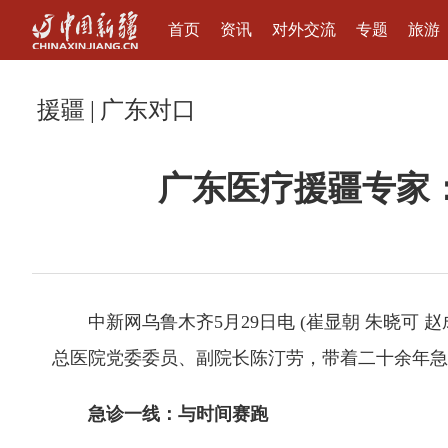
首页
资讯
对外交流
专题
旅游
援疆
|
广东对口
广东医疗援疆专家
中新网乌鲁木齐5月29日电 (崔显朝 朱晓可
总医院党委委员、副院长陈汀劳，带着二十余年急
急诊一线：与时间赛跑