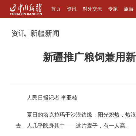
首页
资讯
对外交流
专题
旅游
资讯
|
新疆新闻
新疆推广粮饲兼用新
人民日报记者 李亚楠
夏日的塔克拉玛干沙漠边缘，阳光炽热，热浪扭
去，人几乎隐身其中——这片麦子，有一人高。