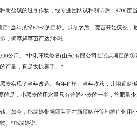
盐碱的过冬作物，经专业团队试种测试后，9700亩
“当年见绿67%”的目标。越冬之后，麦苗开始疯长，
示，饲草鲜草亩产达到3吨。
00公斤。”中化环境修复(山东)有限公司在试点项目的
的产量，真是太惊喜了。”
麦实现了当年改造、当年种植、当年收获，让闲置盐碱
更重要的是，小黑麦的用水量只有普通小麦的一半，施肥量少1
如今，邝翡婷带领团队正在新疆喀什等地推广饲用小黑
物。”邝翡婷说。