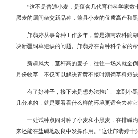
“这不是普通小麦，是蕴含几代育种科学家数十
黑麦的属间杂交新品种，兼具小麦的优质高产和黑
邝翡婷从事育种工作多年，曾是湖南农科院湖南
决新疆饲草短缺的问题。邝翡婷在育种科学家的帮
新疆风大，茎秆高的麦子，往往一场风就全倒了
月份收草，不仅可以解决青黄不接时期饲草料短缺
有了好种子，接下来是想办法推广。拿到小黑麦
几分地的，就是要看看什么样的环境更适合去种它
一处试种点同时种了小麦和小黑麦，在排碱沟附
来还能在盐碱地改良中发挥作用。”这让邝翡婷十