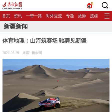
首页
资讯
一带一路
对外交流
专题
旅游
援疆
生态
新疆新闻
体育地理：山河筑赛场 驰骋见新疆
2026-05-29
来源: 新华网