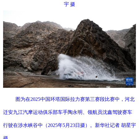
宇 摄
图为在2025中国环塔国际拉力赛第三赛段比赛中，河北
迁安九江汽摩运动俱乐部车手陶永明、领航员沈鑫驾驶赛车
行驶在涉水峡谷中（2025年5月23日摄）。新华社记者 胡星宇
摄