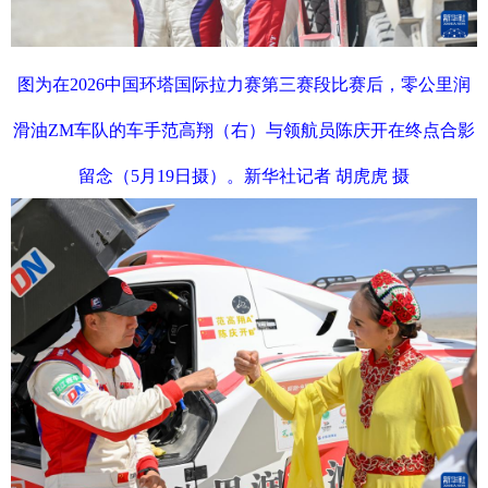
图为在2026中国环塔国际拉力赛第三赛段比赛后，零公里润
滑油ZM车队的车手范高翔（右）与领航员陈庆开在终点合影
留念（5月19日摄）。新华社记者 胡虎虎 摄