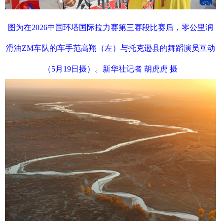
图为在2026中国环塔国际拉力赛第三赛段比赛后，零公里润
滑油ZM车队的车手范高翔（左）与托克逊县的舞蹈演员互动
（5月19日摄）。新华社记者 胡虎虎 摄