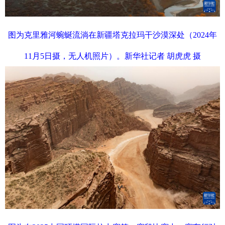
图为克里雅河蜿蜒流淌在新疆塔克拉玛干沙漠深处（2024年
11月5日摄，无人机照片）。新华社记者 胡虎虎 摄