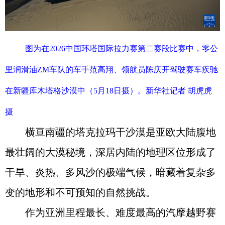
图为在2026中国环塔国际拉力赛第二赛段比赛中，零公
里润滑油ZM车队的车手范高翔、领航员陈庆开驾驶赛车疾驰
在新疆库木塔格沙漠中（5月18日摄）。新华社记者 胡虎虎
摄
横亘南疆的塔克拉玛干沙漠是亚欧大陆腹地
最壮阔的大漠秘境，深居内陆的地理区位形成了
干旱、炎热、多风沙的极端气候，暗藏着复杂多
变的地形和不可预知的自然挑战。
作为亚洲里程最长、难度最高的汽摩越野赛