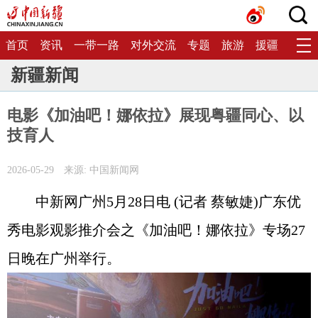
首页
资讯
一带一路
对外交流
专题
旅游
援疆
生态
新疆新闻
电影《加油吧！娜依拉》展现粤疆同心、以
技育人
2026-05-29
来源: 中国新闻网
中新网广州5月28日电 (记者 蔡敏婕)广东优
秀电影观影推介会之《加油吧！娜依拉》专场27
日晚在广州举行。