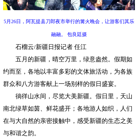
5月26日，阿瓦提县刀郎夜市举行的篝火晚会，让游客们其乐
融融。 包良廷摄
石榴云/新疆日报记者 任江
五月的新疆，晴空万里，绿意盎然。假期如
约而至，各地以丰富多彩的文体旅活动，为各族
群众和八方游客献上一场别样的假日盛宴。
徜徉山水间，尽览大美新疆。假日里，天山
南北绿草如茵、鲜花盛开；各地游人如织，人们
在与大自然的亲密接触中，感受新疆的生态之美
与和谐之韵。