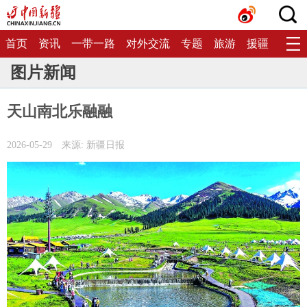
首页
资讯
一带一路
对外交流
专题
旅游
援疆
生态
图片新闻
天山南北乐融融
2026-05-29
来源: 新疆日报