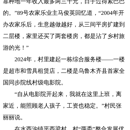
靠种地一年收入最多两三千元，日子过得紧巴巴
的。”89号农家乐业主马俊英回忆道，“2004年开
办农家乐后，生意越做越好，从三间平房扩建到
二层楼，家里还买了两套楼房，都是沾了乡村旅
游的光！”
2024年，村里建起一栋综合服务楼——一楼
是超市和雪具租赁店，二楼是乌鲁木齐县首家全
国同步院线村级电影院。
“自从电影院开起来，我就在这里上班，离
家近，能照顾老人孩子，工资也稳定。”村民张
丽丽说。
在水西沟镇平西梁村，村“两委”整合发展优