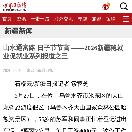
首页
资讯
一带一路
对外交流
专题
旅游
援疆
生态
新疆新闻
山水通富路 日子节节高 ——2026新疆稳就
业促就业系列报道之三
2026-05-28
来源: 新疆日报
石榴云/新疆日报记者 索蓉芝
5月27日，在位于乌鲁木齐市米东区的天山
龙脊旅游度假区（乌鲁木齐天山国家森林公园哈
熊沟景区），56岁的苏军和同事正忙着登记进出
车辆。“离家2公里，每月工资4000元，这份工作