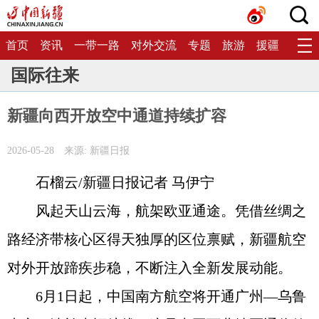
首页
资讯
一带一路
对外交流
专题
旅游
援疆
生态
国际往来
新疆向西开放空中通道持续扩容
2026-05-28
来源: 新疆日报
石榴云/新疆日报记者 马伊宁
风起天山云海，航架欧亚通途。凭借丝绸之
路经济带核心区得天独厚的区位禀赋，新疆航空
对外开放蹄疾步稳，不断注入全新发展动能。
6月1日起，中国南方航空将开通广州—乌鲁