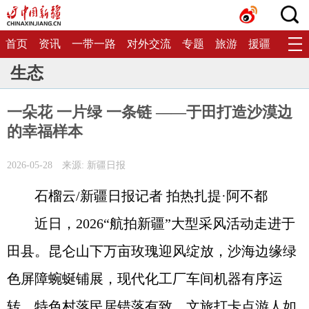
首页
资讯
一带一路
对外交流
专题
旅游
援疆
生态
生态
一朵花 一片绿 一条链 ——于田打造沙漠边
的幸福样本
2026-05-28
来源: 新疆日报
石榴云/新疆日报记者 拍热扎提·阿不都
近日，2026“航拍新疆”大型采风活动走进于
田县。昆仑山下万亩玫瑰迎风绽放，沙海边缘绿
色屏障蜿蜒铺展，现代化工厂车间机器有序运
转，特色村落民居错落有致，文旅打卡点游人如