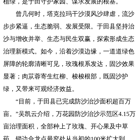
植绿，是于田守护家园、谋求发展的根基。
曾几何时，塔克拉玛干沙漠风沙肆虐，流沙
步步紧逼，生态脆弱、发展受限。于田县坚持治
沙与增收并举、生态与民生双赢，探索形成生态
治理新模式。如今，沿着沙漠边缘，一道道绿色
屏障的轮廓清晰可见，玫瑰根系发达，固沙效果
显著；肉苁蓉寄生红柳、梭梭根部，既固沙护
绿，又带来可观经济效益。
“目前，于田县已完成防沙治沙面积超百万
亩。”吴凯云介绍，万花园防沙治沙示范区4.15万
亩治理面积，全部种上了玫瑰、开心果及中草
药，锁边合龙点最窄处从当初的100米扩大到