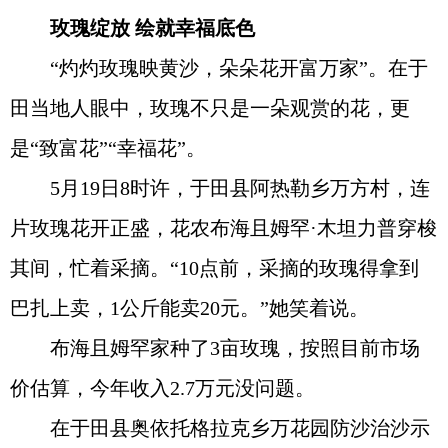
玫瑰绽放 绘就幸福底色
“灼灼玫瑰映黄沙，朵朵花开富万家”。在于
田当地人眼中，玫瑰不只是一朵观赏的花，更
是“致富花”“幸福花”。
5月19日8时许，于田县阿热勒乡万方村，连
片玫瑰花开正盛，花农布海且姆罕·木坦力普穿梭
其间，忙着采摘。“10点前，采摘的玫瑰得拿到
巴扎上卖，1公斤能卖20元。”她笑着说。
布海且姆罕家种了3亩玫瑰，按照目前市场
价估算，今年收入2.7万元没问题。
在于田县奥依托格拉克乡万花园防沙治沙示