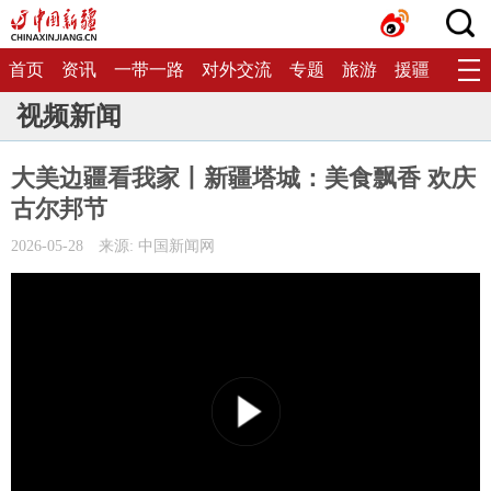
首页
资讯
一带一路
对外交流
专题
旅游
援疆
生态
视频新闻
大美边疆看我家丨新疆塔城：美食飘香 欢庆
古尔邦节
2026-05-28
来源: 中国新闻网