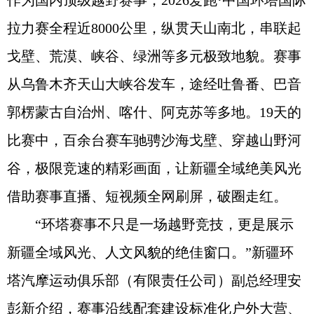
作为国内顶级越野赛事，2026爱跑·中国环塔国际
拉力赛全程近8000公里，纵贯天山南北，串联起
戈壁、荒漠、峡谷、绿洲等多元极致地貌。赛事
从乌鲁木齐天山大峡谷发车，途经吐鲁番、巴音
郭楞蒙古自治州、喀什、阿克苏等多地。19天的
比赛中，百余台赛车驰骋沙海戈壁、穿越山野河
谷，极限竞速的精彩画面，让新疆全域绝美风光
借助赛事直播、短视频全网刷屏，破圈走红。
“环塔赛事不只是一场越野竞技，更是展示
新疆全域风光、人文风貌的绝佳窗口。”新疆环
塔汽摩运动俱乐部（有限责任公司）副总经理安
彭新介绍，赛事沿线配套建设标准化户外大营、