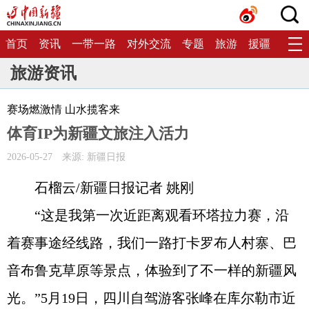
首页
资讯
一带一路
对外交流
专题
旅游
援疆
生态
旅游资讯
赛场燃激情 山水揽客来
体育IP为新疆文旅注入活力
2026-05-27
来源: 新疆日报
石榴云/新疆日报记者 姚刚
“这是我第一次近距离观看环塔拉力赛，沿
着赛事途经线路，我们一路打卡罗布人村寨、巴
音布鲁克草原等景点，体验到了不一样的新疆风
光。”5月19日，四川自驾游客张峰在库尔勒市近