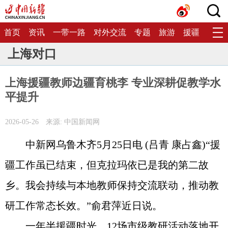
首页
资讯
一带一路
对外交流
专题
旅游
援疆
生态
上海对口
上海援疆教师边疆育桃李 专业深耕促教学水
平提升
2026-05-26
来源: 中国新闻网
中新网乌鲁木齐5月25日电 (吕青 康占鑫)“援
疆工作虽已结束，但克拉玛依已是我的第二故
乡。我会持续与本地教师保持交流联动，推动教
研工作常态长效。”俞君萍近日说。
一年半援疆时光，12场市级教研活动落地开