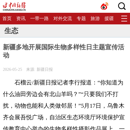
首页
资讯
一带一路
对外交流
专题
旅游
援疆
生态
生态
新疆多地开展国际生物多样性日主题宣传活
动
2026-05-25
来源: 新疆日报
石榴云/新疆日报记者李行报道：“你知道为
什么油田旁边会有北山羊吗？”“只要我们不打
扰，动物也能和人类做邻居！”5月17日，乌鲁木
齐会展吾悦广场，自治区生态环境厅环境保护宣
传教育中心举办的生物多样性摄影作品展上，一