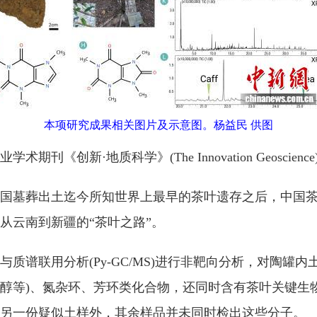
本项研究成果相关图片及示意图。杨益民 供图
新·地质科学》(The Innovation Geoscienc
墓葬出土迄今所知世界上最早的茶叶遗存之后，中国茶
从云南到新疆的“茶叶之路”。
联用分析(Py-GC/MS)进行非靶向分析，对陶罐内
豆甾醇等)、氮杂环、芳环类化合物，还同时含有茶叶关键
另一份疑似土样外，其余样品并未同时检出这些分子。