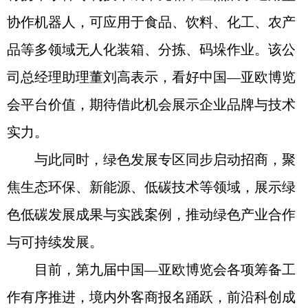
协作机器人，可应用于食品、饮料、化工、农产
品等多领域无人化装箱、分拣、码垛作业。该公
司总经理助理董刘高表示，看好中国—亚欧博览
会平台价值，期待借此机会展示企业品牌与技术
实力。
与此同时，绿色发展专区同步启动招商，聚
焦生态环保、新能源、低碳技术等领域，展示绿
色低碳发展成果与实践案例，推动绿色产业合作
与可持续发展。
目前，第九届中国—亚欧博览会各项筹备工
作有序推进，境内外客商报名踊跃，前沿科创成