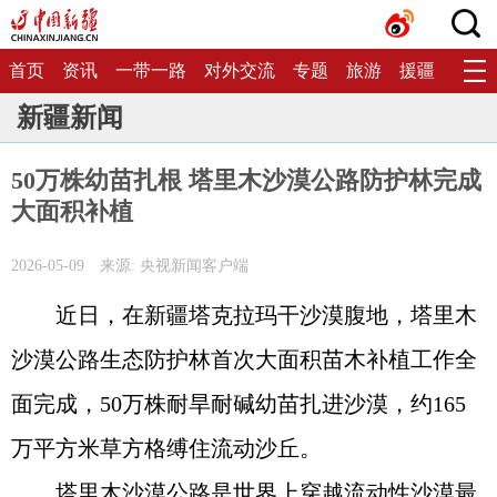
首页
资讯
一带一路
对外交流
专题
旅游
援疆
生态
新疆新闻
50万株幼苗扎根 塔里木沙漠公路防护林完成
大面积补植
2026-05-09
来源: 央视新闻客户端
近日，在新疆塔克拉玛干沙漠腹地，塔里木
沙漠公路生态防护林首次大面积苗木补植工作全
面完成，50万株耐旱耐碱幼苗扎进沙漠，约165
万平方米草方格缚住流动沙丘。
塔里木沙漠公路是世界上穿越流动性沙漠最